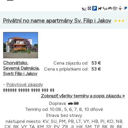
Privátní no name apartmány Sv. Filip i Jakov
Chorvátsko
,
Cena zájazdu od:
53 €
Severná Dalmácia
,
Cena s príplatkami od:
53 €
Sveti Filip i Jakov
-
Pobytové zájazdy
Zobraziť všetky termíny a popis zájazdu »
Doprava:
Termíny od: 10.08., 5, 6, 7, 8, 10 dňové
Strava: bez stravy
nástupné miesto: KV, SU, PM, PB, LT, VY, HB, PI, KO, NB,
CK, BK, VY, TA, KM, SY, PV, ZR, JI, HK, SM, TP, BK, BI, BK,