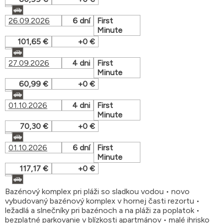
26.09.2026
6 dní
First
Minute
101,65 €
+0 €
27.09.2026
4 dni
First
Minute
60,99 €
+0 €
01.10.2026
4 dni
First
Minute
70,30 €
+0 €
01.10.2026
6 dní
First
Minute
117,17 €
+0 €
Bazénový komplex pri pláži so sladkou vodou • novo
vybudovaný bazénový komplex v hornej časti rezortu •
ležadlá a slnečníky pri bazénoch a na pláži za poplatok •
bezplatné parkovanie v blízkosti apartmánov • malé ihrisko