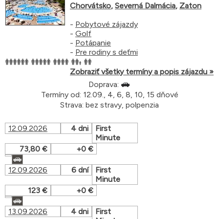
Chorvátsko
,
Severná Dalmácia
,
Zaton
-
Pobytové zájazdy
-
Golf
-
Potápanie
-
Pre rodiny s deťmi
Zobraziť všetky termíny a popis zájazdu »
Doprava:
Termíny od: 12.09., 4, 6, 8, 10, 15 dňové
Strava: bez stravy, polpenzia
12.09.2026
4 dni
First
Minute
73,80 €
+0 €
12.09.2026
6 dní
First
Minute
123 €
+0 €
13.09.2026
4 dni
First