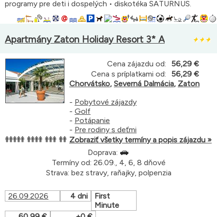
programy pre deti i dospelých • diskotéka SATURNUS.
Apartmány Zaton Holiday Resort 3* A
Cena zájazdu od:
56,29 €
Cena s príplatkami od:
56,29 €
Chorvátsko
,
Severná Dalmácia
,
Zaton
-
Pobytové zájazdy
-
Golf
-
Potápanie
-
Pre rodiny s deťmi
Zobraziť všetky termíny a popis zájazdu »
Doprava:
Termíny od: 26.09., 4, 6, 8 dňové
Strava: bez stravy, raňajky, polpenzia
26.09.2026
4 dni
First
Minute
60,99 €
+0 €