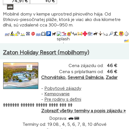
74,91 €
+0 €
Mobilné domy v kempe uprostred píniového hája. Od
štrkovo-piesočnatej pláže, ktorá je viac ako dva kilometre
dlhá, sú vzdialené cca 300–950 m.
Zaton Holiday Resort (mobilhomy)
Cena zájazdu od:
46 €
Cena s príplatkami od:
46 €
Chorvátsko
,
Severná Dalmácia
,
Zadar
-
Pobytové zájazdy
-
Kempovanie
-
Pre rodiny s deťmi
Zobraziť všetky termíny a popis zájazdu »
Doprava:
Termíny od: 19.08., 4, 5, 6, 7, 8, 10 dňové