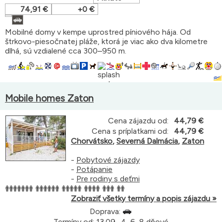
74,91 €
+0 €
Mobilné domy v kempe uprostred píniového hája. Od
štrkovo-piesočnatej pláže, ktorá je viac ako dva kilometre
dlhá, sú vzdialené cca 300–950 m.
Mobile homes Zaton
Cena zájazdu od:
44,79 €
Cena s príplatkami od:
44,79 €
Chorvátsko
,
Severná Dalmácia
,
Zaton
-
Pobytové zájazdy
-
Potápanie
-
Pre rodiny s deťmi
Zobraziť všetky termíny a popis zájazdu »
Doprava:
Termíny od: 13.09., 4, 6, 8 dňové