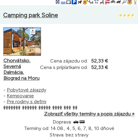
Camping park Soline
Chorvátsko
,
Cena zájazdu od:
52,33 €
Severná
Cena s príplatkami od:
52,33 €
Dalmácia
,
Biograd na Moru
-
Pobytové zájazdy
-
Kempovanie
-
Pre rodiny s deťmi
Zobraziť všetky termíny a popis zájazdu »
Doprava:
Termíny od: 14.08., 4, 5, 6, 7, 8, 10 dňové
Strava: bez stravy