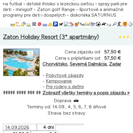
na futbal • detské ihrisko s lezeckou sieťou • spray park pre
deti • minigolf • Zaton golf Range • športové a animačné
programy pre deti i dospelých • diskotéka SATURNUS.
Zaton Holiday Resort (3* apartmány)
Cena zájazdu od:
57,50 €
Cena s príplatkami od:
57,50 €
Chorvátsko
,
Severná Dalmácia
,
Zadar
-
Pobytové zájazdy
-
Kempovanie
-
Pre rodiny s deťmi
Zobraziť všetky termíny a popis zájazdu »
Doprava:
Termíny od: 14.09., 4, 5, 6, 7, 8 dňové
Strava: bez stravy
14.09.2026
4 dni