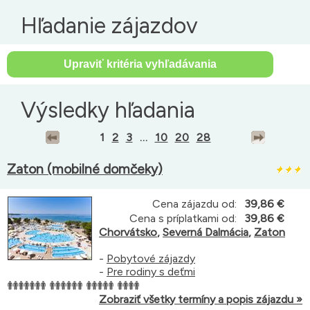
Hľadanie zájazdov
Výsledky hľadania
1
2
3
...
10
20
28
Zaton (mobilné domčeky)
Cena zájazdu od:
39,86 €
Cena s príplatkami od:
39,86 €
Chorvátsko
,
Severná Dalmácia
,
Zaton
-
Pobytové zájazdy
-
Pre rodiny s deťmi
Zobraziť všetky termíny a popis zájazdu »