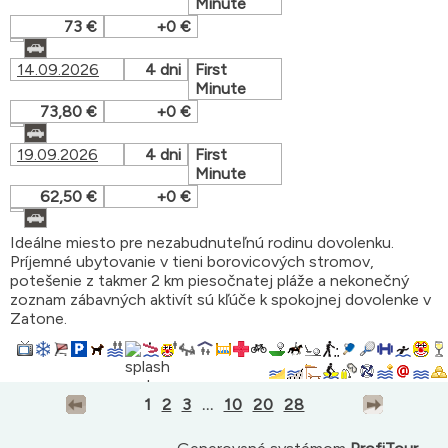
Minute
73 €
+0 €
14.09.2026
4 dni
First
Minute
73,80 €
+0 €
19.09.2026
4 dni
First
Minute
62,50 €
+0 €
Ideálne miesto pre nezabudnuteľnú rodinu dovolenku.
Príjemné ubytovanie v tieni borovicových stromov,
potešenie z takmer 2 km piesočnatej pláže a nekonečný
zoznam zábavných aktivít sú kľúče k spokojnej dovolenke v
Zatone.
1
2
3
...
10
20
28