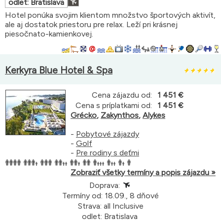
odlet: Bratislava
Hotel ponúka svojim klientom množstvo športových aktivít,
ale aj dostatok priestoru pre relax. Leží pri krásnej
piesočnato-kamienkovej.
Kerkyra Blue Hotel & Spa
Cena zájazdu od:
1 451 €
Cena s príplatkami od:
1 451 €
Grécko
,
Zakynthos
,
Alykes
-
Pobytové zájazdy
-
Golf
-
Pre rodiny s deťmi
Zobraziť všetky termíny a popis zájazdu »
Doprava:
Termíny od: 18.09., 8 dňové
Strava: all Inclusive
odlet: Bratislava