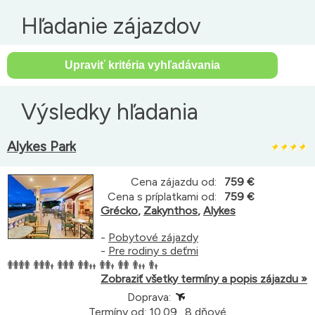
Hľadanie zájazdov
Výsledky hľadania
Alykes Park
Cena zájazdu od:
759 €
Cena s príplatkami od:
759 €
Grécko
,
Zakynthos
,
Alykes
-
Pobytové zájazdy
-
Pre rodiny s deťmi
Zobraziť všetky termíny a popis zájazdu »
Doprava:
Termíny od: 10.09., 8 dňové