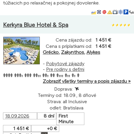
túžiacich po relaxačnej a pokojnej dovolenke.
Kerkyra Blue Hotel & Spa
Cena zájazdu od:
1 451 €
Cena s príplatkami od:
1 451 €
Grécko
,
Zakynthos
,
Alykes
-
Pobytové zájazdy
-
Pre rodiny s deťmi
Zobraziť všetky termíny a popis zájazdu »
Doprava:
Termíny od: 18.09., 8 dňové
Strava: all Inclusive
odlet: Bratislava
18.09.2026
8 dní
First
Minute
1 451 €
+0 €