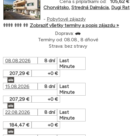
Cena s príplatkami od:
105,62 €
Chorvátsko
,
Stredná Dalmácia
,
Dugi Rat
-
Pobytové zájazdy
Zobraziť všetky termíny a popis zájazdu »
Doprava:
Termíny od: 08.08., 8 dňové
Strava: bez stravy
08.08.2026
8 dní
Last
Minute
207,29 €
+0 €
15.08.2026
8 dní
Last
Minute
207,29 €
+0 €
22.08.2026
8 dní
Last
Minute
184,47 €
+0 €