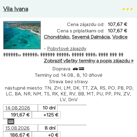
Vila Ivana
Cena zájazdu od:
107,67 €
Cena s príplatkami od:
107,67 €
Chorvátsko
,
Severná Dalmácia
,
Vodice
-
Pobytové zájazdy
Zobraziť všetky termíny a popis zájazdu »
Doprava:
Termíny od: 14.08., 8, 10 dňové
Strava: bez stravy
nástupné miesto: TN, ZH, LM, DK, TT, ZA, RS, PO, PB, PD,
LC, BA, NR, NM, TS, RK, KE, RV, BB, MT, PU, PP, PN, ZV,
LV, DnV
14.08.2026
10 dní
191,67 €
+125 €
15.08.2026
8 dní
186,67 €
+0 €