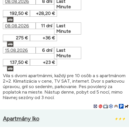
08.08.2026
8 dní
Last
Minute
192,50 €
+28,20 €
08.08.2026
11 dní
Last
Minute
275 €
+36 €
15.08.2026
6 dní
Last
Minute
137,50 €
+23 €
Vila s dvomi apartmánmi, každý pre 10 osôb a s apartmánom
2+2. Klimatizácia v cene, TV SAT, internet. Dvor s parkovou
úpravou, gril so sedením, parkovanie. Pes povolený za
poplatok na mieste. Nástup denne, pobyt od 5 nocí, mimo
hlavnej sezóny od 3 nocí.
Apartmány Iko