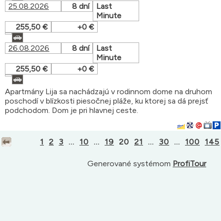
25.08.2026
8 dní
Last
Minute
255,50 €
+0 €
26.08.2026
8 dní
Last
Minute
255,50 €
+0 €
Apartmány Lija sa nachádzajú v rodinnom dome na druhom
poschodí v blízkosti piesočnej pláže, ku ktorej sa dá prejsť
podchodom. Dom je pri hlavnej ceste.
1
2
3
...
10
...
19
20
21
...
30
...
100
145
Generované systémom
ProfiTour