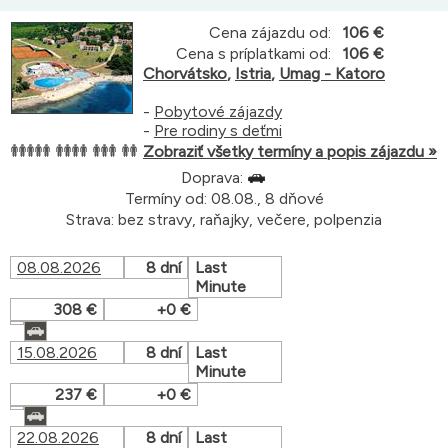
Cena zájazdu od:
106 €
Cena s príplatkami od:
106 €
Chorvátsko
,
Istria
,
Umag - Katoro
-
Pobytové zájazdy
-
Pre rodiny s deťmi
Zobraziť všetky termíny a popis zájazdu »
Doprava:
Termíny od: 08.08., 8 dňové
Strava: bez stravy, raňajky, večere, polpenzia
08.08.2026
8 dní
Last
Minute
308 €
+0 €
15.08.2026
8 dní
Last
Minute
237 €
+0 €
22.08.2026
8 dní
Last