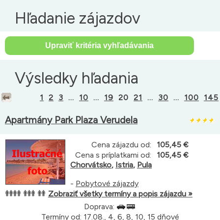
Hľadanie zájazdov
Výsledky hľadania
1
2
3
...
10
...
19
20
21
...
30
...
100
145
Apartmány Park Plaza Verudela
Cena zájazdu od:
105,45 €
Cena s príplatkami od:
105,45 €
Chorvátsko
,
Istria
,
Pula
-
Pobytové zájazdy
Zobraziť všetky termíny a popis zájazdu »
Doprava:
Termíny od: 17.08., 4, 6, 8, 10, 15 dňové