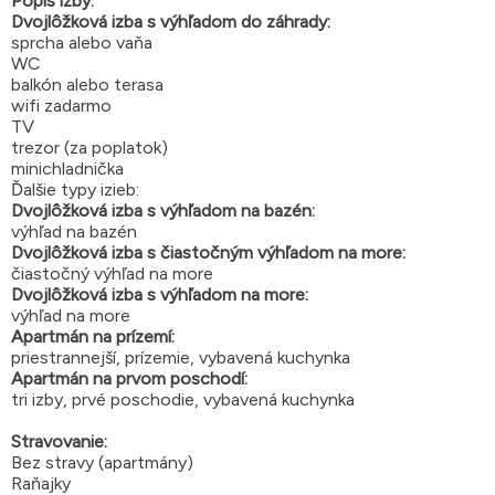
Popis izby:
Dvojlôžková izba s výhľadom do záhrady:
sprcha alebo vaňa
WC
balkón alebo terasa
wifi zadarmo
TV
trezor (za poplatok)
minichladnička
Ďalšie typy izieb:
Dvojlôžková izba s výhľadom na bazén:
výhľad na bazén
Dvojlôžková izba s čiastočným výhľadom na more:
čiastočný výhľad na more
Dvojlôžková izba s výhľadom na more:
výhľad na more
Apartmán na prízemí:
priestrannejší, prízemie, vybavená kuchynka
Apartmán na prvom poschodí:
tri izby, prvé poschodie, vybavená kuchynka
Stravovanie:
Bez stravy (apartmány)
Raňajky