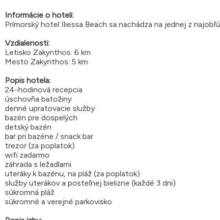
Informácie o hoteli:
Prímorský hotel Iliessa Beach sa nachádza na jednej z najobľú
Vzdialenosti:
Letisko Zakynthos: 6 km
Mesto Zakynthos: 5 km
Popis hotela:
24-hodinová recepcia
úschovňa batožiny
denné upratovacie služby
bazén pre dospelých
detský bazén
bar pri bazéne / snack bar
trezor (za poplatok)
wifi zadarmo
záhrada s ležadlami
uteráky k bazénu, na pláž (za poplatok)
služby uterákov a posteľnej bielizne (každé 3 dni)
súkromná pláž
súkromné a verejné parkovisko