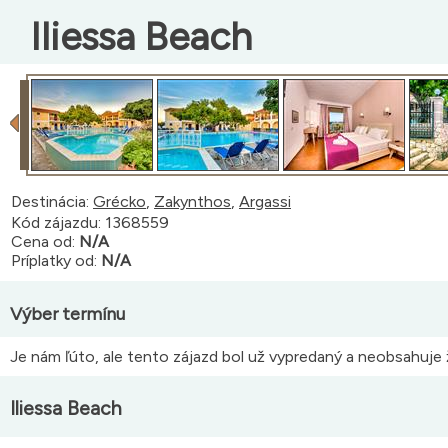
Iliessa Beach
Destinácia:
Grécko
,
Zakynthos
,
Argassi
Kód zájazdu: 1368559
Cena od:
N/A
Príplatky od:
N/A
Výber termínu
Je nám ľúto, ale tento zájazd bol už vypredaný a neobsahuje ž
Iliessa Beach