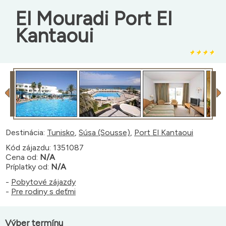
El Mouradi Port El
Kantaoui
Destinácia:
Tunisko
,
Súsa (Sousse)
,
Port El Kantaoui
Kód zájazdu: 1351087
Cena od:
N/A
Príplatky od:
N/A
-
Pobytové zájazdy
-
Pre rodiny s deťmi
Výber termínu