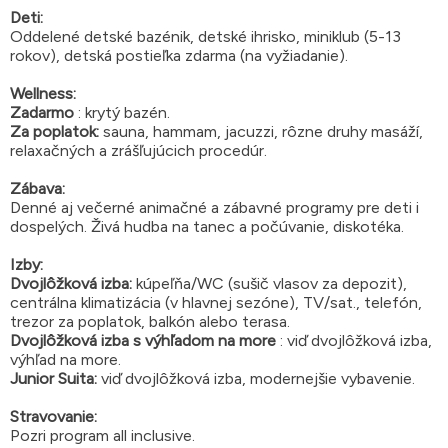
Deti:
Oddelené detské bazénik, detské ihrisko, miniklub (5-13
rokov), detská postieľka zdarma (na vyžiadanie).
Wellness:
Zadarmo
: krytý bazén.
Za poplatok:
sauna, hammam, jacuzzi, rôzne druhy masáží,
relaxačných a zrášľujúcich procedúr.
Zábava:
Denné aj večerné animačné a zábavné programy pre deti i
dospelých. Živá hudba na tanec a počúvanie, diskotéka.
Izby:
Dvojlôžková izba:
kúpeľňa/WC (sušič vlasov za depozit),
centrálna klimatizácia (v hlavnej sezóne), TV/sat., telefón,
trezor za poplatok, balkón alebo terasa.
Dvojlôžková izba s výhľadom na more
: viď dvojlôžková izba,
výhľad na more.
Junior Suita:
viď dvojlôžková izba, modernejšie vybavenie.
Stravovanie:
Pozri program all inclusive.