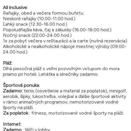
All inclusive:
Raňajky, obed a večera formou bufetu
Neskoré raňajky (10.00-11.00 hod.)
Ľahký snack (12.30-16.00 hod.)
Popoludňajšia káva, čaj a zákusky (16.00-18.00 hod.)
Nočný snack (22.00-24.00 hod.)
1x za pobyt večera v reštaurácii a la carte (nutná rezervácia)
Alkoholické a nealkoholické nápoje miestnej výroby (09.00-
24.00 hod.)
Pláž:
Dlhá piesočná pláž s veľmi pozvoľným vstupom do mora
priamo pri hoteli. Lehátka a slnečníky zadarmo.
Športová ponuka:
Zadarmo:
tenis (osvetlenie a materiál za poplatok), minigolf,
aerobik, šípky, lukostreľba, volejbal a ďalšie športové aktivity
v rámci animačných programov, nemotorizované vodné
športy na pláži.
Za poplatok
: fitness, motorizované vodné športy na pláži.
Internet:
Zadarmo
: WiFi v lobby.