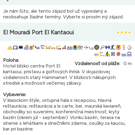
Je nám ľúto, ale tento zájazd bol už vypredaný a
neobsahuje žiadne termíny. Vyberte si prosím iný zájazd.
El Mouradi Port El Kantaoui
Poloha:
Vzdialenosť od pláže:
0 m
Hotel blízko centra Port El
kantaoui, prístavu a golfových ihrísk. V dojazdovej
vzdialenosti starý Hammamet. V blízkosti nákupných
stredísk a možností večernej zábavy.
Vybavenie:
V klasickom štýle, vstupná hala s recepciou, hlavná
reštaurácia, reštaurácia a la carte, bar, maurská kaviareň,
obchodíky so suvenírmi, konferenčná miestnosť, krytý
bazén (okrem júl - september). Vonku bazén, terasa na
slnenie s lehátkami a slnečníkmi zdarma, osušky za kauciu,
bar pri bazéne.