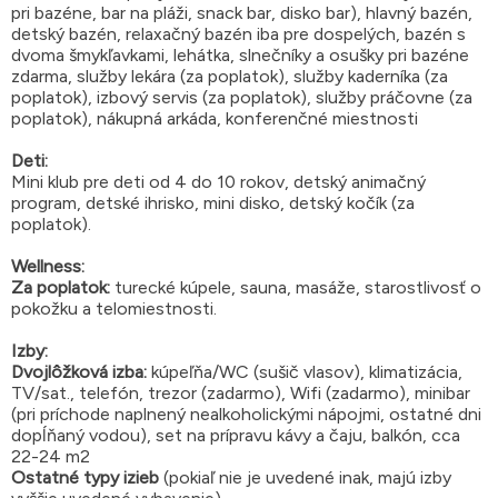
pri bazéne, bar na pláži, snack bar, disko bar), hlavný bazén,
detský bazén, relaxačný bazén iba pre dospelých, bazén s
dvoma šmykľavkami, lehátka, slnečníky a osušky pri bazéne
zdarma, služby lekára (za poplatok), služby kaderníka (za
poplatok), izbový servis (za poplatok), služby práčovne (za
poplatok), nákupná arkáda, konferenčné miestnosti
Deti:
Mini klub pre deti od 4 do 10 rokov, detský animačný
program, detské ihrisko, mini disko, detský kočík (za
poplatok).
Wellness:
Za poplatok:
turecké kúpele, sauna, masáže, starostlivosť o
pokožku a telomiestnosti.
Izby:
Dvojlôžková izba:
kúpeľňa/WC (sušič vlasov), klimatizácia,
TV/sat., telefón, trezor (zadarmo), Wifi (zadarmo), minibar
(pri príchode naplnený nealkoholickými nápojmi, ostatné dni
dopĺňaný vodou), set na prípravu kávy a čaju, balkón, cca
22-24 m2
Ostatné typy izieb
(pokiaľ nie je uvedené inak, majú izby