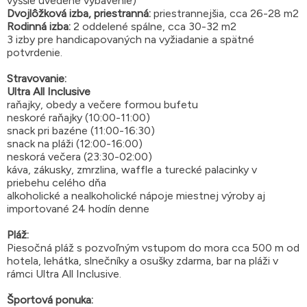
vyššie uvedené vybavenie)
Dvojlôžková izba, priestranná:
priestrannejšia, cca 26-28 m2
Rodinná izba:
2 oddelené spálne, cca 30-32 m2
3 izby pre handicapovaných na vyžiadanie a spätné
potvrdenie.
Stravovanie:
Ultra All Inclusive
raňajky, obedy a večere formou bufetu
neskoré raňajky (10:00-11:00)
snack pri bazéne (11:00-16:30)
snack na pláži (12:00-16:00)
neskorá večera (23:30-02:00)
káva, zákusky, zmrzlina, waffle a turecké palacinky v
priebehu celého dňa
alkoholické a nealkoholické nápoje miestnej výroby aj
importované 24 hodín denne
Pláž:
Piesočná pláž s pozvoľným vstupom do mora cca 500 m od
hotela, lehátka, slnečníky a osušky zdarma, bar na pláži v
rámci Ultra All Inclusive.
Športová ponuka: