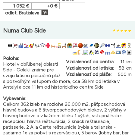
1 052 €
+0 €
odlet: Bratislava
Numa Club Side
Poloha:
Vzdialenosť od centra:
11 km
Hotel v obľúbenej oblasti
Vzdialenosť od letiska:
58 km
Side - Colakli známe pre
Vzdialenosť od pláže:
500 m
svoju krásnu piesočnú pláž
s pozvoľným vstupom do mora, cca 58 km od letiska v
Antalyi a cca 11 km od historického centra Side.
Vybavenie:
Celkom 362 izieb na rozlohe 26,000 m2, päťposchodová
hlavná budova a 6 štvorposchodových blokov, 2 výťahy v
hlavnej budove a v každom bloku 1 výťah, vstupná hala s
recepciou, hlavná reštaurácia, 2 snack reštaurácie,
patisserie, 2 A la Carte reštaurácie (rybia a talianska -
zadarmo 1x za pobyt s rezerváciou), 5 barov (lobby bar, bar