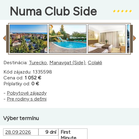
Numa Club Side
Destinácia:
Turecko
,
Manavgat (Side)
,
Colakli
Kód zájazdu: 1335598
Cena od:
1 052 €
Príplatky od:
0 €
-
Pobytové zájazdy
-
Pre rodiny s deťmi
Výber termínu
28.09.2026
9 dní
First
Minute