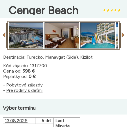
Cenger Beach
Destinácia:
Turecko
,
Manavgat (Side)
,
Kizilot
Kód zájazdu: 1317700
Cena od:
598 €
Príplatky od:
0 €
-
Pobytové zájazdy
-
Pre rodiny s deťmi
Výber termínu
13.08.2026
5 dní
Last
Minute