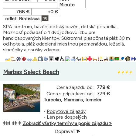
Minute
768 €
+0 €
odlet: Bratislava
SPA centrum, bazén, detský bazén, detská postieľka.
Možnosť požiadať o 1 dvojlôžkovú izbu pre
handicapovaných klientov. Súkromná piesočnatá pláž 30 m
od hotela, pláž oddelená miestnou promenádou, ležadlá,
slnečníky a osušky zdarma.
Marbas Select Beach
Cena zájazdu od:
779 €
Cena s príplatkami od:
779 €
Turecko
,
Marmaris
,
Icmeler
-
Pobytové zájazdy
-
Len pre dospelých
Zobraziť všetky termíny a popis zájazdu »
Doprava: