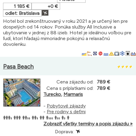
1 185 €
+0 €
odlet: Bratislava
Hotel bol zrekonštruovaný v roku 2021 a je určený len pre
dospelých od 14 rokov. Ponúka služby All Inclusive a
ubytovanie v jednej z 88 izieb. Hotel je ideálnou voľbou pre
ľudí, ktorí hľadajú mimoriadne pokojnú a relaxačnú
dovolenku.
Pasa Beach
Cena zájazdu od:
789 €
Cena s príplatkami od:
789 €
Turecko
,
Marmaris
-
Pobytové zájazdy
-
Pre rodiny s deťmi
Zobraziť všetky termíny a popis zájazdu »
Doprava: