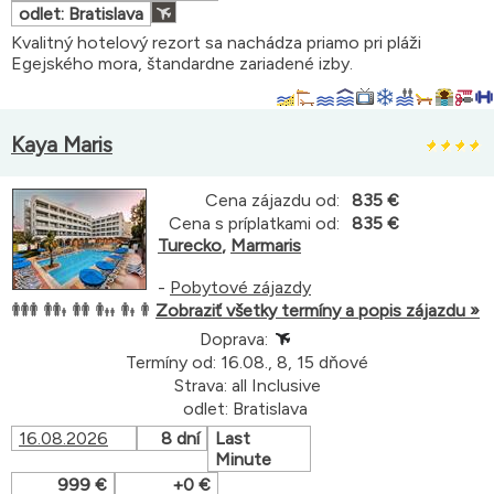
odlet: Bratislava
Kvalitný hotelový rezort sa nachádza priamo pri pláži
Egejského mora, štandardne zariadené izby.
Kaya Maris
Cena zájazdu od:
835 €
Cena s príplatkami od:
835 €
Turecko
,
Marmaris
-
Pobytové zájazdy
Zobraziť všetky termíny a popis zájazdu »
Doprava:
Termíny od: 16.08., 8, 15 dňové
Strava: all Inclusive
odlet: Bratislava
16.08.2026
8 dní
Last
Minute
999 €
+0 €