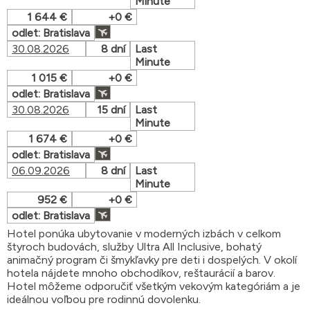
Minute
1 644 €
+0 €
odlet: Bratislava
30.08.2026
8 dní
Last
Minute
1 015 €
+0 €
odlet: Bratislava
30.08.2026
15 dní
Last
Minute
1 674 €
+0 €
odlet: Bratislava
06.09.2026
8 dní
Last
Minute
952 €
+0 €
odlet: Bratislava
Hotel ponúka ubytovanie v moderných izbách v celkom
štyroch budovách, služby Ultra All Inclusive, bohatý
animačný program či šmykľavky pre deti i dospelých. V okolí
hotela nájdete mnoho obchodíkov, reštaurácií a barov.
Hotel môžeme odporučiť všetkým vekovým kategóriám a je
ideálnou voľbou pre rodinnú dovolenku.