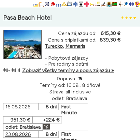
Pasa Beach Hotel
Cena zájazdu od:
615,30 €
Cena s príplatkami od:
839,30 €
Turecko
,
Marmaris
-
Pobytové zájazdy
-
Pre rodiny s deťmi
Zobraziť všetky termíny a popis zájazdu »
Doprava:
Termíny od: 16.08., 8 dňové
Strava: all Inclusive
odlet: Bratislava
16.08.2026
8 dní
First
Minute
951,30 €
+224 €
odlet: Bratislava
23.08.2026
8 dní
First