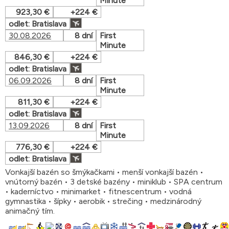
Minute
923,30 €
+224 €
odlet: Bratislava
30.08.2026
8 dní
First
Minute
846,30 €
+224 €
odlet: Bratislava
06.09.2026
8 dní
First
Minute
811,30 €
+224 €
odlet: Bratislava
13.09.2026
8 dní
First
Minute
776,30 €
+224 €
odlet: Bratislava
Vonkajší bazén so šmýkačkami • menší vonkajší bazén •
vnútorný bazén • 3 detské bazény • miniklub • SPA centrum
• kaderníctvo • minimarket • fitnescentrum • vodná
gymnastika • šípky • aerobik • strečing • medzinárodný
animačný tím.