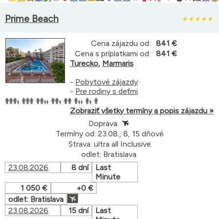
Prime Beach
Cena zájazdu od:
841 €
Cena s príplatkami od:
841 €
Turecko
,
Marmaris
-
Pobytové zájazdy
-
Pre rodiny s deťmi
Zobraziť všetky termíny a popis zájazdu »
Doprava:
Termíny od: 23.08., 8, 15 dňové
Strava: ultra all Inclusive
odlet: Bratislava
23.08.2026
8 dní
Last
Minute
1 050 €
+0 €
odlet: Bratislava
23.08.2026
15 dní
Last