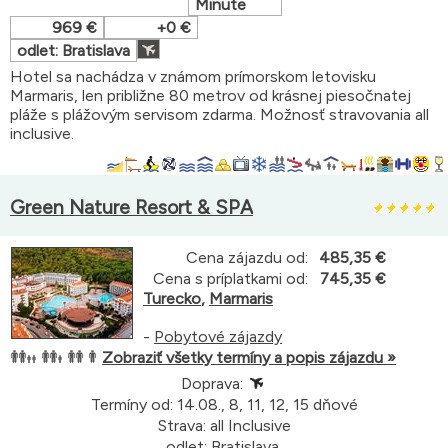
Minute
969 €
+0 €
odlet: Bratislava
Hotel sa nachádza v známom prímorskom letovisku
Marmaris, len približne 80 metrov od krásnej piesočnatej
pláže s plážovým servisom zdarma. Možnosť stravovania all
inclusive.
Green Nature Resort & SPA
Cena zájazdu od:
485,35 €
Cena s príplatkami od:
745,35 €
Turecko
,
Marmaris
-
Pobytové zájazdy
Zobraziť všetky termíny a popis zájazdu »
Doprava:
Termíny od: 14.08., 8, 11, 12, 15 dňové
Strava: all Inclusive
odlet: Bratislava