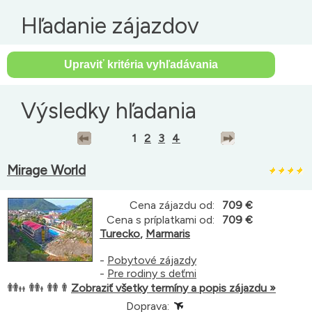
Hľadanie zájazdov
Výsledky hľadania
1
2
3
4
Mirage World
Cena zájazdu od:
709 €
Cena s príplatkami od:
709 €
Turecko
,
Marmaris
-
Pobytové zájazdy
-
Pre rodiny s deťmi
Zobraziť všetky termíny a popis zájazdu »
Doprava: