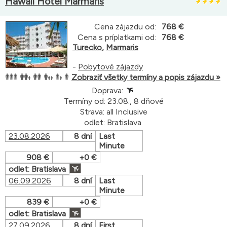
Hawaii Hotel Marmaris
Cena zájazdu od:
768 €
Cena s príplatkami od:
768 €
Turecko
,
Marmaris
-
Pobytové zájazdy
Zobraziť všetky termíny a popis zájazdu »
Doprava:
Termíny od: 23.08., 8 dňové
Strava: all Inclusive
odlet: Bratislava
23.08.2026
8 dní
Last
Minute
908 €
+0 €
odlet: Bratislava
06.09.2026
8 dní
Last
Minute
839 €
+0 €
odlet: Bratislava
27.09.2026
8 dní
First