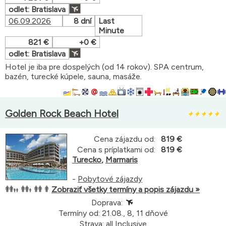
odlet: Bratislava
06.09.2026
8 dní
Last
Minute
821 €
+0 €
odlet: Bratislava
Hotel je iba pre dospelých (od 14 rokov). SPA centrum,
bazén, turecké kúpele, sauna, masáže.
Golden Rock Beach Hotel
Cena zájazdu od:
819 €
Cena s príplatkami od:
819 €
Turecko
,
Marmaris
-
Pobytové zájazdy
Zobraziť všetky termíny a popis zájazdu »
Doprava:
Termíny od: 21.08., 8, 11 dňové
Strava: all Inclusive